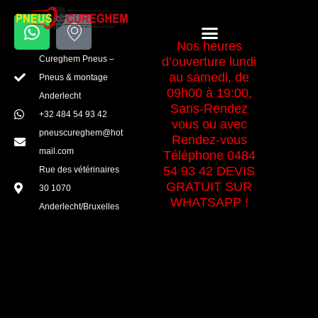
Aller
W
I
au
Menu
h
c
Nos heures
contenu
a
o
Cureghem Pneus –
d’ouverture lundi
t
n
au samedi, de
Pneus & montage
s
-
09h00 à 19:00,
Anderlecht
a
m
Sans-Rendez
+32 484 54 93 42
vous ou avec
p
a
pneuscureghem@hot
Rendez-vous
p
p
mail.com
Téléphone 0484
-
54 93 42 DEVIS
Rue des vétérinaires
m
GRATUIT SUR
30 1070
a
WHATSAPP !
Anderlecht/Bruxelles
r
k
e
r
Découvrez
1