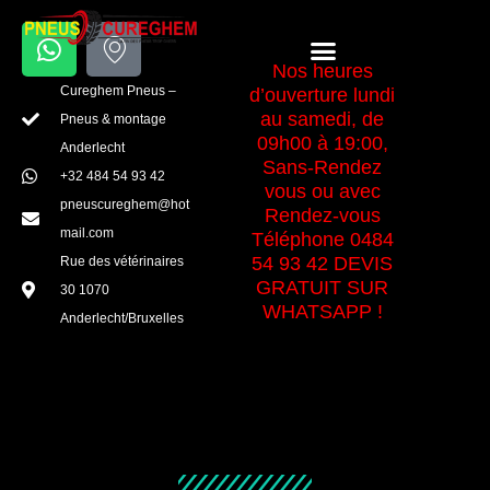
Aller
W
I
au
Menu
h
c
Nos heures
contenu
a
o
Cureghem Pneus –
d’ouverture lundi
t
n
au samedi, de
Pneus & montage
s
-
09h00 à 19:00,
Anderlecht
a
m
Sans-Rendez
+32 484 54 93 42
vous ou avec
p
a
pneuscureghem@hot
Rendez-vous
p
p
mail.com
Téléphone 0484
-
54 93 42 DEVIS
Rue des vétérinaires
m
GRATUIT SUR
30 1070
a
WHATSAPP !
Anderlecht/Bruxelles
r
k
e
r
1