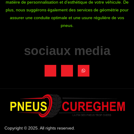
matière de personnalisation et d’esthétique de votre véhicule. De
plus, nous suggérons également des services de géométrie pour
assurer une conduite optimale et une usure régulière de vos
pneus.
sociaux media
J
J
W
k
k
h
i
i
a
-
-
t
f
i
s
a
n
a
c
s
p
e
t
p
b
a
o
g
o
r
k
a
-
m
l
-
i
1
Copyright © 2025. All rights reserved.
g
-
h
l