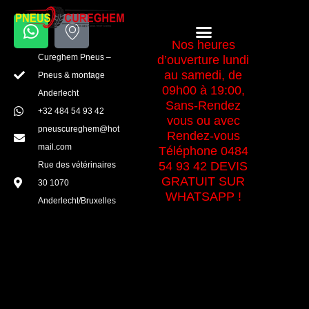
Aller
W
I
au
Menu
h
c
Nos heures
contenu
a
o
Cureghem Pneus –
d’ouverture lundi
t
n
au samedi, de
Pneus & montage
s
-
09h00 à 19:00,
Anderlecht
a
m
Sans-Rendez
+32 484 54 93 42
vous ou avec
p
a
pneuscureghem@hot
Rendez-vous
p
p
mail.com
Téléphone 0484
-
54 93 42 DEVIS
Rue des vétérinaires
m
GRATUIT SUR
30 1070
a
WHATSAPP !
Anderlecht/Bruxelles
r
k
e
r
Saint-Gilles, une
1